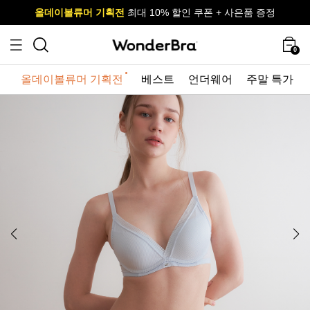
올데이볼류머 기획전
올데이볼류머 기획전
사이즈 무료 교환 서비스
사이즈 무료 교환 서비스
최대 10% 할인 쿠폰 + 사은품 증정
0
올데이볼류머 기획전
베스트
언더웨어
주말 특가