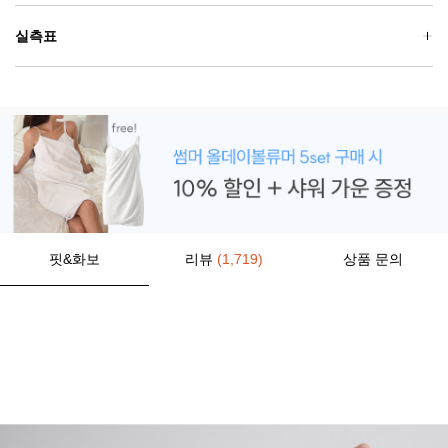
실측표
핏&화보
리뷰
(1,719)
상품 문의