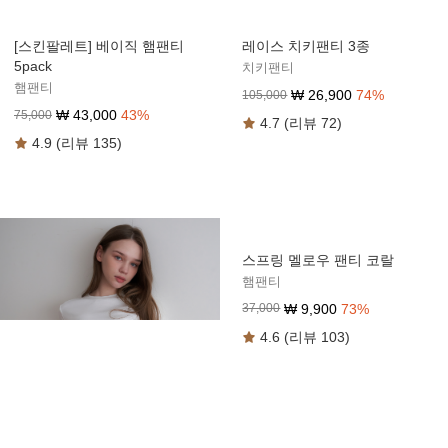
[스킨팔레트] 베이직 햄팬티
레이스 치키팬티 3종
5pack
치키팬티
햄팬티
₩
26,900
74
%
105,000
₩
43,000
43
%
75,000
4.7 (리뷰 72)
4.9 (리뷰 135)
스프링 멜로우 팬티 코랄
햄팬티
₩
9,900
73
%
37,000
4.6 (리뷰 103)