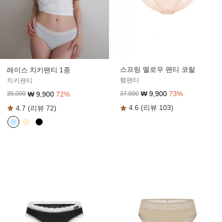
스프링 멜로우 팬티 코랄
레이스 치키팬티 1종
햄팬티
치키팬티
₩
9,900
73
%
₩
9,900
72
%
37,000
35,000
4.6 (리뷰 103)
4.7 (리뷰 72)