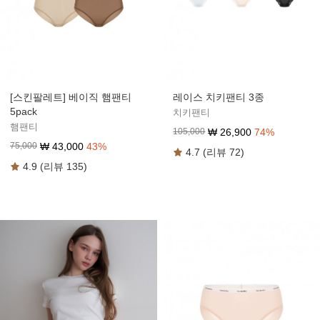
[스킨팔레트] 베이직 햄팬티
레이스 치키팬티 3종
5pack
치키팬티
햄팬티
₩
26,900
74
%
105,000
₩
43,000
43
%
75,000
4.7 (리뷰 72)
4.9 (리뷰 135)