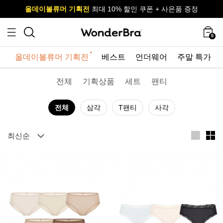
올데이볼류머 기획전
올데이볼류머 기획전
사이즈 무료 교환 서비스
사이즈 무료 교환 서비스
최대 10% 할인 쿠폰 + 사은품 증정
최대 10% 할인 쿠폰 + 사은품 증정
0
올데이볼류머 기획전
베스트
언더웨어
주말 특가
전체
기획상품
세트
팬티
전체
삼각
T팬티
사각