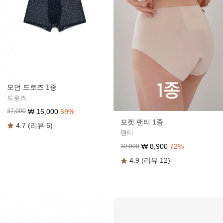
모던 드로즈 1종
드로즈
₩
15,000
59
%
37,000
포켓 팬티 1종
4.7 (리뷰 6)
팬티
₩
8,900
72
%
32,000
4.9 (리뷰 12)