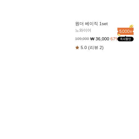
원더 베이직 1set
노와이어
₩
36,000
67
%
109,000
5.0 (리뷰 2)
썸머 올데이 볼류머 5set*
올데이 볼류머 레이스 3set
브라5+팬티5+샤워가운
노와이어
₩
172,000
67
%
₩
116,000
63
%
525,000
315,000
4.9 (리뷰 313)
5.0 (리뷰 12)