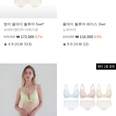
썸머 올데이 볼류머 5set*
올데이 볼류머 레이스 3set
브라5+팬티5+샤워가운
노와이어
₩
172,000
67
%
₩
116,000
63
%
525,000
315,000
4.9 (리뷰 313)
5.0 (리뷰 12)