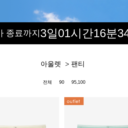
3일
01시간
16분
3
가 종료까지
아울렛
>
팬티
전체
90
95,100