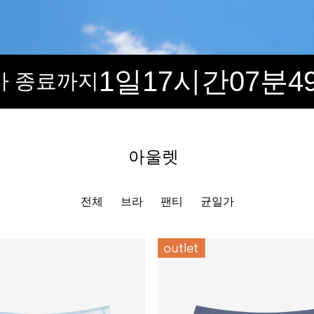
1일
17시간
07분
4
가 종료까지
아울렛
전체
브라
팬티
균일가