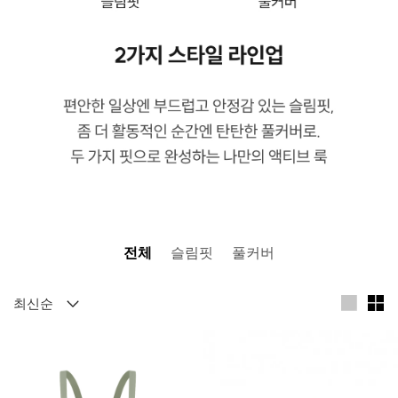
전체
슬림핏
풀커버