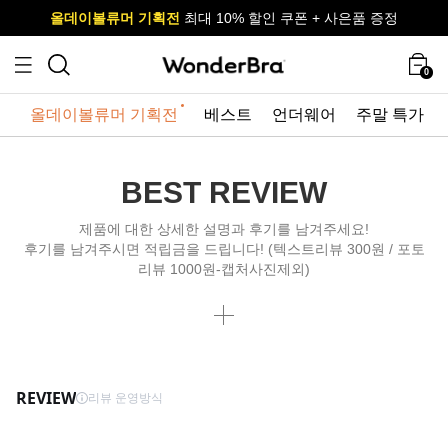
올데이볼류머 기획전
올데이볼류머 기획전
사이즈 무료 교환 서비스
사이즈 무료 교환 서비스
최대 10% 할인 쿠폰 + 사은품 증정
최대 10% 할인 쿠폰 + 사은품 증정
0
올데이볼류머 기획전
베스트
언더웨어
주말 특가
BEST REVIEW
제품에 대한 상세한 설명과 후기를 남겨주세요!
후기를 남겨주시면 적립금을 드립니다! (텍스트리뷰 300원 / 포토
리뷰 1000원-캡처사진제외)