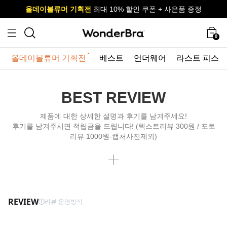
올데이볼류머 기획전
올데이볼류머 기획전
사이즈 무료 교환 서비스
사이즈 무료 교환 서비스
최대 10% 할인 쿠폰 + 사은품 증정
최대 10% 할인 쿠폰 + 사은품 증정
0
올데이볼류머 기획전
베스트
언더웨어
라스트 피스
BEST REVIEW
제품에 대한 상세한 설명과 후기를 남겨주세요!
후기를 남겨주시면 적립금을 드립니다! (텍스트리뷰 300원 / 포토
리뷰 1000원-캡처사진제외)