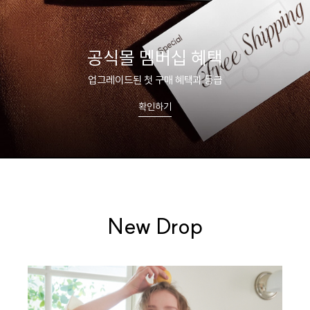
올데이볼류머 신상 출시
누적 판매 35만 장 스테디셀러
쇼핑하기
New Drop