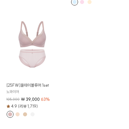
[25FW]올데이볼류머 1set
노와이어
₩
39,000
63
%
105,000
4.9 (리뷰 1,719)