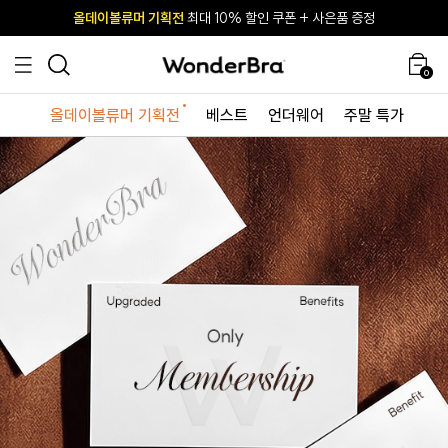
올데이볼류머 기획전
올데이볼류머 기획전
사이즈 무료 교환 서비스
사이즈 무료 교환 서비스
최대 10% 할인 쿠폰 + 사은품 증정
최대 10% 할인 쿠폰 + 사은품 증정
0
올데이볼류머 기획전
베스트
언더웨어
주말 특가