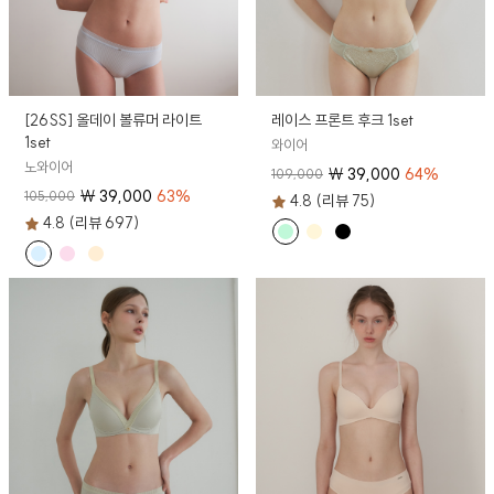
[26SS] 올데이 볼류머 라이트
레이스 프론트 후크 1set
1set
와이어
노와이어
₩
39,000
64
%
109,000
₩
39,000
63
%
105,000
4.8 (리뷰 75)
4.8 (리뷰 697)