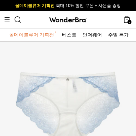
올데이볼류머 기획전
올데이볼류머 기획전
사이즈 무료 교환 서비스
사이즈 무료 교환 서비스
최대 10% 할인 쿠폰 + 사은품 증정
0
올데이볼류머 기획전
베스트
언더웨어
주말 특가