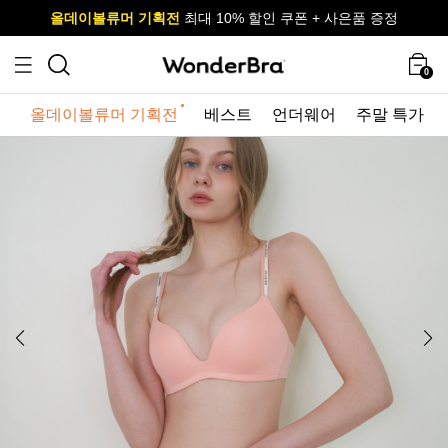
올데이볼류머 기획전
올데이볼류머 기획전
사이즈 무료 교환 서비스
사이즈 무료 교환 서비스
최대 10% 할인 쿠폰 + 사은품 증정
최대 10% 할인 쿠폰 + 사은품 증정
0
올데이볼류머 기획전
베스트
언더웨어
주말 특가