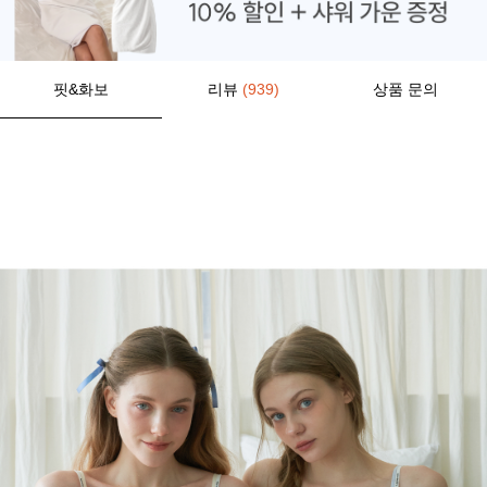
핏&화보
리뷰
(939)
상품 문의