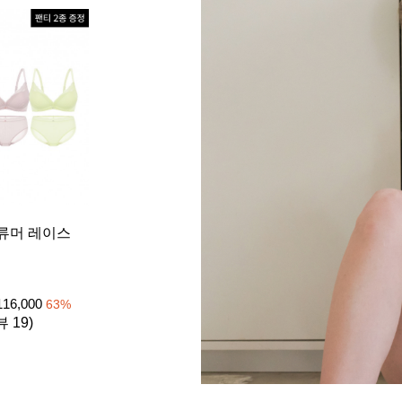
[26SS] 
류머 레이스
이트 1set
노와이어
₩
39
105,000
116,000
63
%
4.8 (리뷰 
뷰 19)