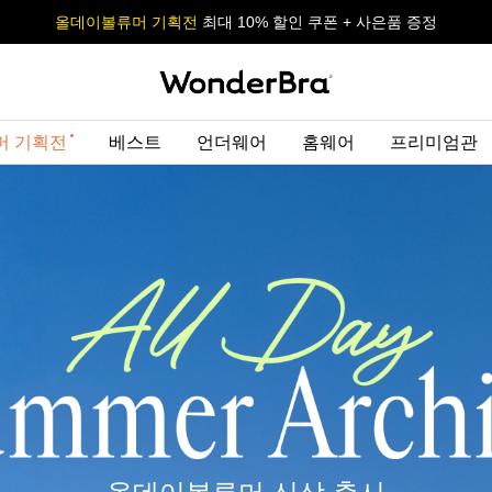
올데이볼류머 기획전
올데이볼류머 기획전
사이즈 무료 교환 서비스
사이즈 무료 교환 서비스
최대 10% 할인 쿠폰 + 사은품 증정
머 기획전
베스트
언더웨어
홈웨어
프리미엄관