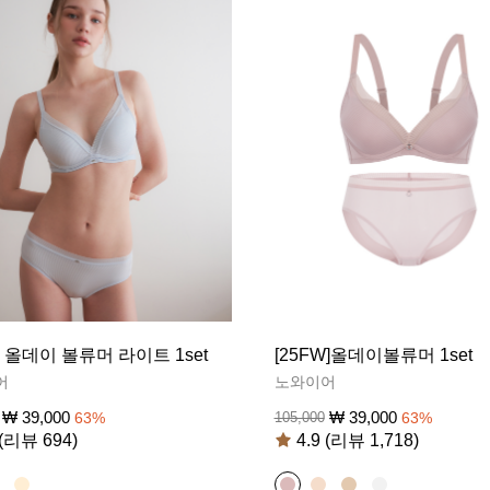
S] 올데이 볼류머 라이트 1set
[25FW]올데이볼류머 1set
어
노와이어
₩
39,000
₩
39,000
63
%
105,000
63
%
 (리뷰 694)
4.9 (리뷰 1,718)