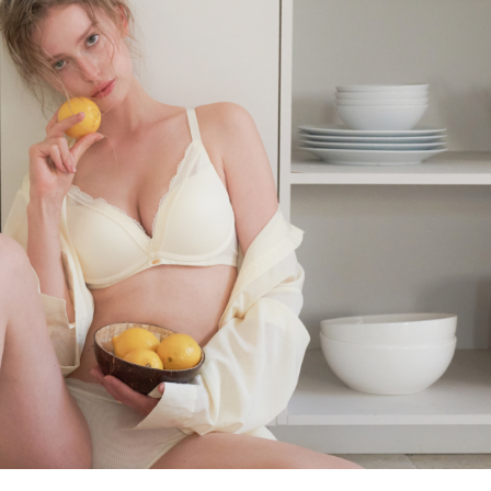
올데이 볼류머 라
[26SS] 올데이 볼류머 라
이트 3set
노와이어
,000
63
%
₩
110,000
315,000
65
%
694)
4.8 (리뷰 694)