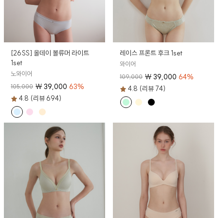
[26SS] 올데이 볼류머 라이트
레이스 프론트 후크 1set
1set
와이어
노와이어
₩
39,000
64
%
109,000
₩
39,000
63
%
105,000
4.8 (리뷰 74)
4.8 (리뷰 694)