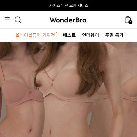
올데이볼류머 기획전
올데이볼류머 기획전
사이즈 무료 교환 서비스
사이즈 무료 교환 서비스
최대 10% 할인 쿠폰 + 사은품 증정
0
올데이볼류머 기획전
베스트
언더웨어
주말 특가