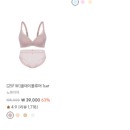
[25FW]올데이볼류머 1set
노와이어
₩
39,000
63
%
105,000
4.9 (리뷰 1,718)