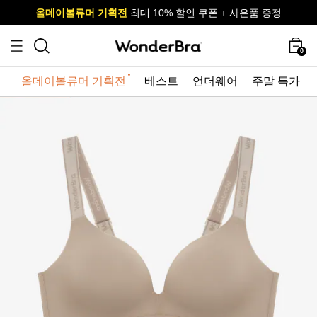
올데이볼류머 기획전
올데이볼류머 기획전
사이즈 무료 교환 서비스
사이즈 무료 교환 서비스
최대 10% 할인 쿠폰 + 사은품 증정
0
올데이볼류머 기획전
베스트
언더웨어
주말 특가