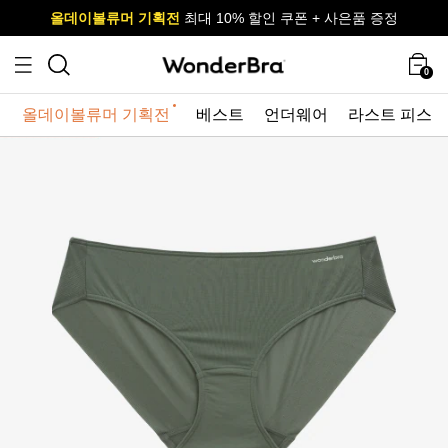
올데이볼류머 기획전
올데이볼류머 기획전
사이즈 무료 교환 서비스
사이즈 무료 교환 서비스
최대 10% 할인 쿠폰 + 사은품 증정
0
올데이볼류머 기획전
베스트
언더웨어
라스트 피스