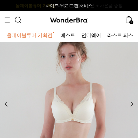
올데이볼류머 기획전
올데이볼류머 기획전
사이즈 무료 교환 서비스
사이즈 무료 교환 서비스
최대 10% 할인 쿠폰 + 사은품 증정
0
올데이볼류머 기획전
베스트
언더웨어
라스트 피스