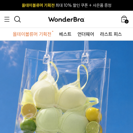
올데이볼류머 기획전
올데이볼류머 기획전
사이즈 무료 교환 서비스
사이즈 무료 교환 서비스
최대 10% 할인 쿠폰 + 사은품 증정
0
올데이볼류머 기획전
베스트
언더웨어
라스트 피스