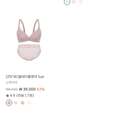
[25FW]올데이볼류머 1set
노와이어
₩
39,000
63
%
105,000
4.9 (리뷰 1,718)