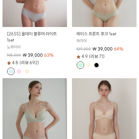
[26SS] 올데이 볼류머 라이트
레이스 프론트 후크 1set
1set
와이어
노와이어
₩
39,000
64
%
109,000
₩
39,000
63
%
105,000
4.9 (리뷰 71)
4.8 (리뷰 692)