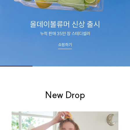
올데이볼류머 신상 출시
누적 판매 35만 장 스테디셀러
쇼핑하기
New Drop