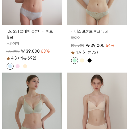
[26SS] 올데이 볼류머 라이트
레이스 프론트 후크 1set
1set
와이어
노와이어
₩
39,000
64
%
109,000
₩
39,000
63
%
105,000
4.9 (리뷰 72)
4.8 (리뷰 692)