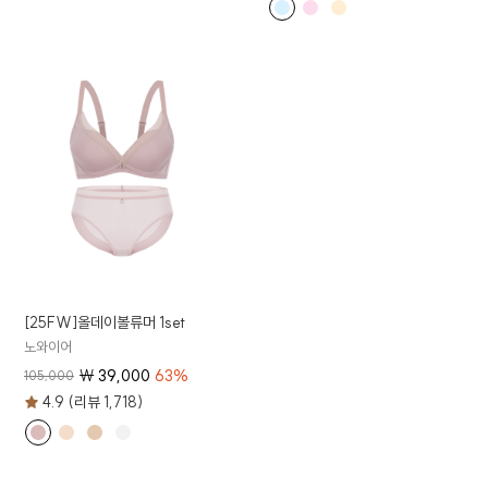
[25FW]올데이볼류머 1set
노와이어
₩
39,000
63
%
105,000
4.9 (리뷰 1,718)