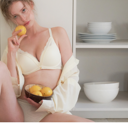
올데이 볼류머 라
[26SS] 올데이 볼류머 라
이트 3set
노와이어
,000
63
%
₩
110,000
315,000
65
%
697)
4.8 (리뷰 697)