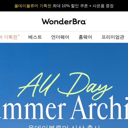
올데이볼류머 기획전
올데이볼류머 기획전
사이즈 무료 교환 서비스
사이즈 무료 교환 서비스
최대 10% 할인 쿠폰 + 사은품 증정
머 기획전
베스트
언더웨어
홈웨어
프리미엄관