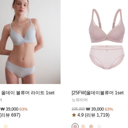
S] 올데이 볼류머 라이트 1set
[25FW]올데이볼류머 1set
어
노와이어
₩
39,000
₩
39,000
63
%
105,000
63
%
 (리뷰 697)
4.9 (리뷰 1,719)