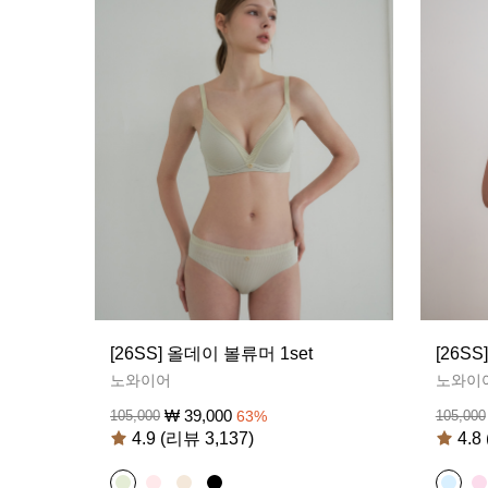
[26SS] 올데이 볼류머 1set
[26S
노와이어
노와이
₩
39,000
105,000
63
%
105,000
4.9 (리뷰 3,137)
4.8