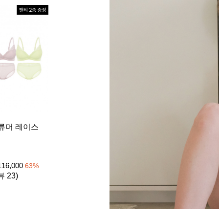
[26SS] 
류머 레이스
이트 1set
노와이어
₩
39
105,000
116,000
63
%
4.8 (리뷰 
뷰 23)