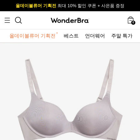
올데이볼류머 기획전
올데이볼류머 기획전
사이즈 무료 교환 서비스
사이즈 무료 교환 서비스
최대 10% 할인 쿠폰 + 사은품 증정
0
올데이볼류머 기획전
베스트
언더웨어
주말 특가