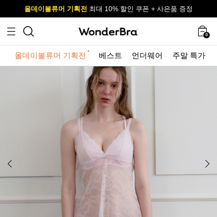
올데이볼류머 기획전
올데이볼류머 기획전
사이즈 무료 교환 서비스
사이즈 무료 교환 서비스
최대 10% 할인 쿠폰 + 사은품 증정
0
올데이볼류머 기획전
베스트
언더웨어
주말 특가