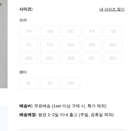
사이즈:
내 사이즈 찾기
브라
70A
70B
70C
75A
75B
75C
75D
80A
80B
80C
80D
85A
85B
85C
85D
팬티
90
95
100
배송비:
무료배송 (1set 이상 구매 시, 특가 제외)
배송예정:
평균 1~2일 이내 출고 (주말, 공휴일 제외)