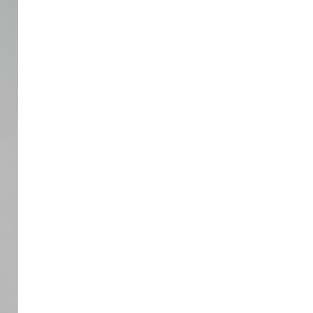
세탁 방법
실측표