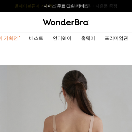
올데이볼류머 기획전
올데이볼류머 기획전
사이즈 무료 교환 서비스
사이즈 무료 교환 서비스
최대 10% 할인 쿠폰 + 사은품 증정
머 기획전
베스트
언더웨어
홈웨어
프리미엄관