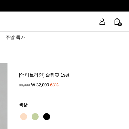
0
주말 특가
[액티브라인] 슬림핏 1set
₩
32,000
68
%
99,000
색상: