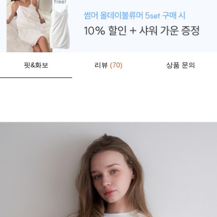
핏&화보
리뷰
(70)
상품 문의