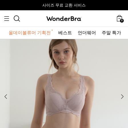
올데이볼류머 기획전
올데이볼류머 기획전
사이즈 무료 교환 서비스
사이즈 무료 교환 서비스
최대 10% 할인 쿠폰 + 사은품 증정
0
올데이볼류머 기획전
베스트
언더웨어
주말 특가