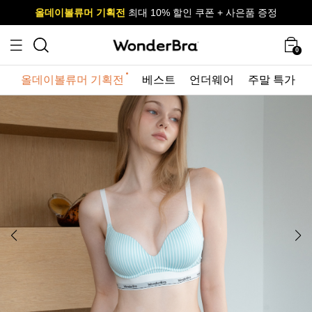
올데이볼류머 기획전
올데이볼류머 기획전
사이즈 무료 교환 서비스
사이즈 무료 교환 서비스
최대 10% 할인 쿠폰 + 사은품 증정
0
올데이볼류머 기획전
베스트
언더웨어
주말 특가