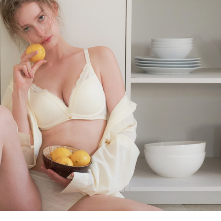
올데이 볼류머 라
[26SS] 올데이 볼류머 라
이트 3set
노와이어
,000
63
%
₩
110,000
315,000
65
%
699)
4.8 (리뷰 699)