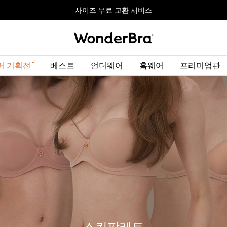
올데이볼류머 기획전
올데이볼류머 기획전
사이즈 무료 교환 서비스
사이즈 무료 교환 서비스
최대 10% 할인 쿠폰 + 사은품 증정
머 기획전
베스트
언더웨어
홈웨어
프리미엄관