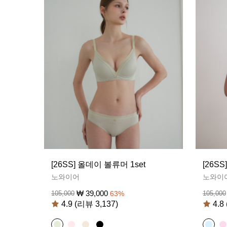
[26SS] 올데이 볼류머 1set
[26S
노와이어
노와이
₩
39,000
105,000
63
%
105,000
4.9 (리뷰 3,137)
4.8