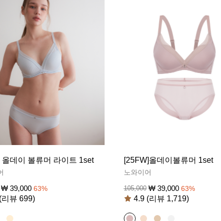
S] 올데이 볼류머 라이트 1set
[25FW]올데이볼류머 1set
어
노와이어
₩
39,000
₩
39,000
63
%
105,000
63
%
 (리뷰 699)
4.9 (리뷰 1,719)