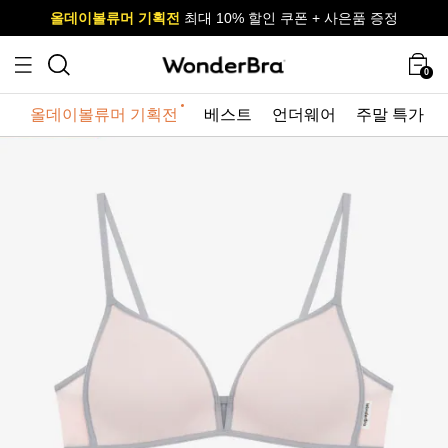
올데이볼류머 기획전
올데이볼류머 기획전
사이즈 무료 교환 서비스
사이즈 무료 교환 서비스
최대 10% 할인 쿠폰 + 사은품 증정
0
올데이볼류머 기획전
베스트
언더웨어
주말 특가