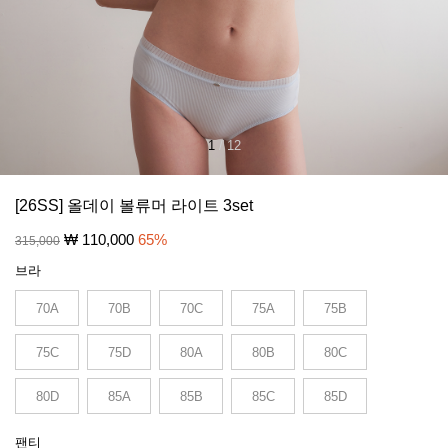
1
/
12
[26SS] 올데이 볼류머 라이트 3set
₩
110,000
65
%
315,000
브라
70A
70B
70C
75A
75B
75C
75D
80A
80B
80C
80D
85A
85B
85C
85D
팬티