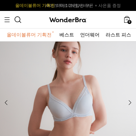
올데이볼류머 기획전
올데이볼류머 기획전
사이즈 무료 교환 서비스
사이즈 무료 교환 서비스
최대 10% 할인 쿠폰 + 사은품 증정
0
올데이볼류머 기획전
베스트
언더웨어
라스트 피스