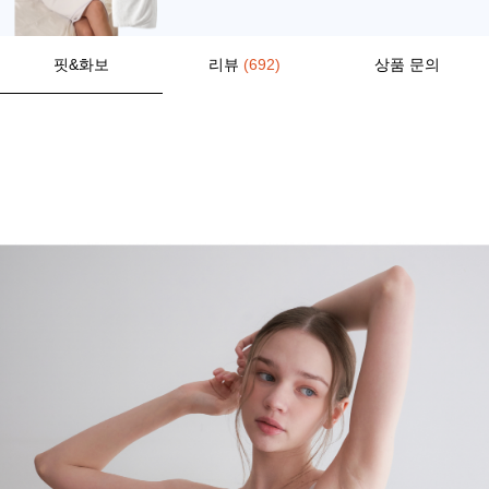
핏&화보
리뷰
(692)
상품 문의