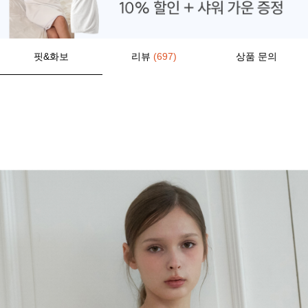
핏&화보
리뷰
(697)
상품 문의