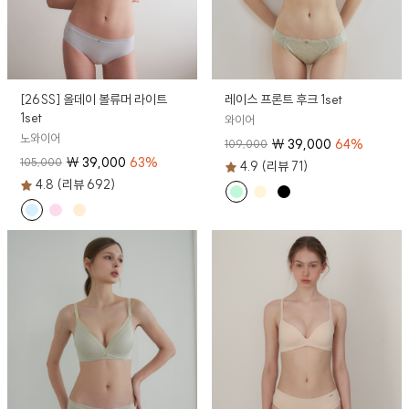
[26SS] 올데이 볼류머 라이트
레이스 프론트 후크 1set
1set
와이어
노와이어
₩
39,000
64
%
109,000
₩
39,000
63
%
105,000
4.9 (리뷰 71)
4.8 (리뷰 692)