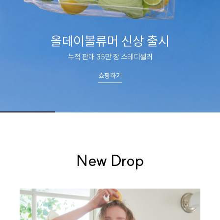
올데이볼류머 신상 출시
누적 판매 35만 장 스테디셀러
쇼핑하기
New Drop