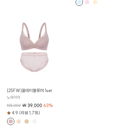
[25FW]올데이볼류머 1set
노와이어
₩
39,000
63
%
105,000
4.9 (리뷰 1,718)