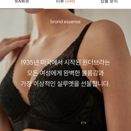
핏&화보
리뷰
(148)
상품 문의