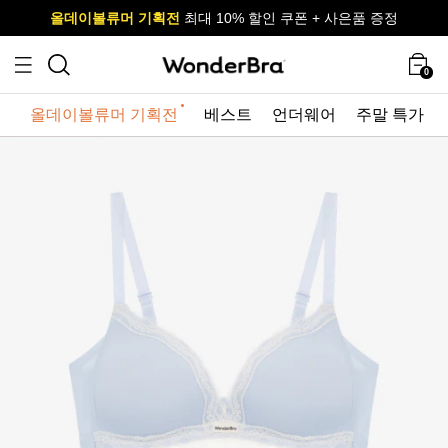
올데이볼류머 기획전
올데이볼류머 기획전
사이즈 무료 교환 서비스
사이즈 무료 교환 서비스
최대 10% 할인 쿠폰 + 사은품 증정
0
올데이볼류머 기획전
베스트
언더웨어
주말 특가