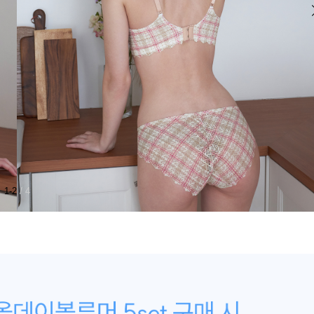
1-2
/ 4