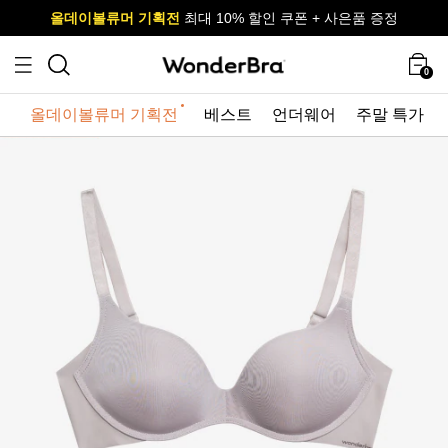
올데이볼류머 기획전
올데이볼류머 기획전
사이즈 무료 교환 서비스
사이즈 무료 교환 서비스
최대 10% 할인 쿠폰 + 사은품 증정
0
올데이볼류머 기획전
베스트
언더웨어
주말 특가