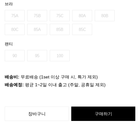
브라
75A
75B
75C
80A
80B
80C
85A
85B
85C
팬티
90
95
100
배송비:
무료배송 (1set 이상 구매 시, 특가 제외)
배송예정:
평균 1~2일 이내 출고 (주말, 공휴일 제외)
장바구니
구매하기