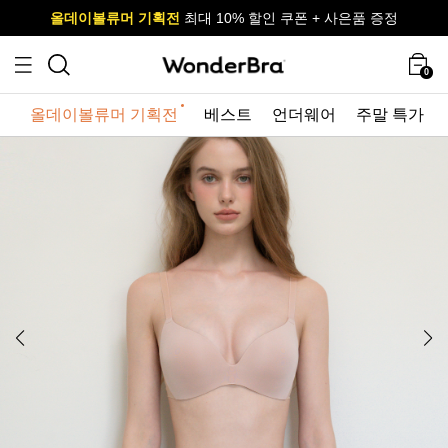
올데이볼류머 기획전
올데이볼류머 기획전
사이즈 무료 교환 서비스
사이즈 무료 교환 서비스
최대 10% 할인 쿠폰 + 사은품 증정
0
올데이볼류머 기획전
베스트
언더웨어
주말 특가