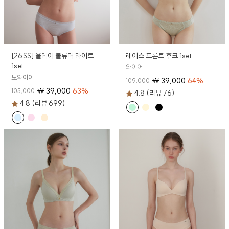
[26SS] 올데이 볼류머 라이트
레이스 프론트 후크 1set
1set
와이어
노와이어
₩
39,000
64
%
109,000
₩
39,000
63
%
105,000
4.8 (리뷰 76)
4.8 (리뷰 699)