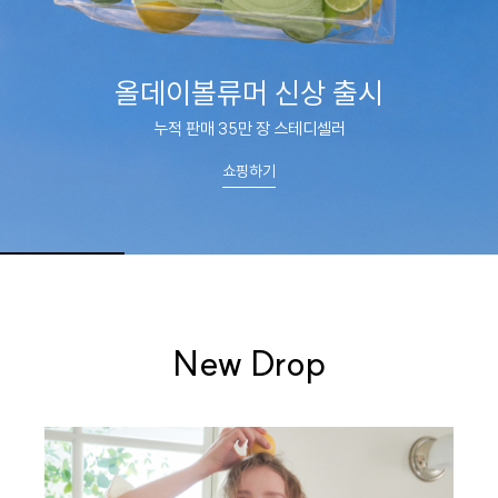
올데이볼류머 신상 출시
누적 판매 35만 장 스테디셀러
쇼핑하기
New Drop