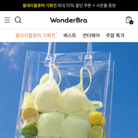
올데이볼류머 기획전
올데이볼류머 기획전
사이즈 무료 교환 서비스
사이즈 무료 교환 서비스
최대 10% 할인 쿠폰 + 사은품 증정
최대 10% 할인 쿠폰 + 사은품 증정
0
올데이볼류머 기획전
베스트
언더웨어
주말 특가