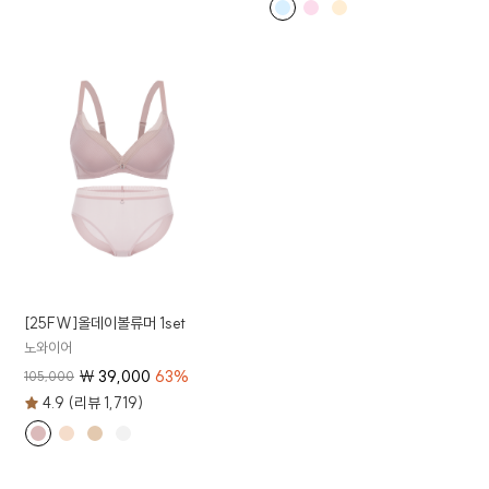
[25FW]올데이볼류머 1set
노와이어
₩
39,000
63
%
105,000
4.9 (리뷰 1,719)