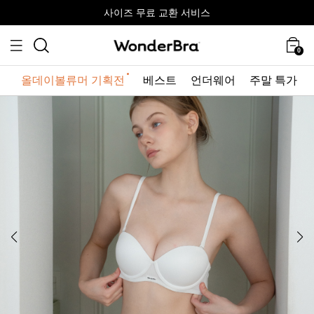
올데이볼류머 기획전
올데이볼류머 기획전
사이즈 무료 교환 서비스
사이즈 무료 교환 서비스
최대 10% 할인 쿠폰 + 사은품 증정
0
올데이볼류머 기획전
베스트
언더웨어
주말 특가