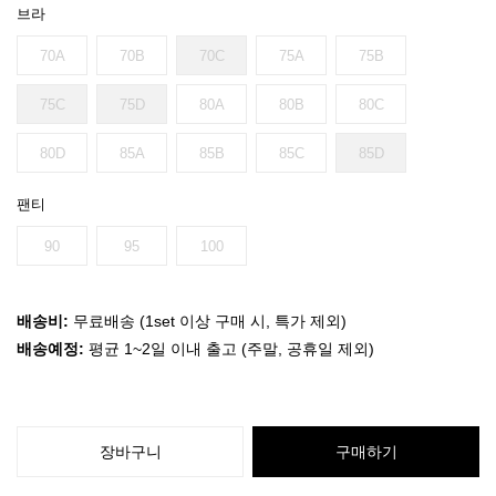
브라
70A
70B
70C
75A
75B
75C
75D
80A
80B
80C
80D
85A
85B
85C
85D
팬티
90
95
100
배송비:
무료배송 (1set 이상 구매 시, 특가 제외)
배송예정:
평균 1~2일 이내 출고 (주말, 공휴일 제외)
장바구니
구매하기