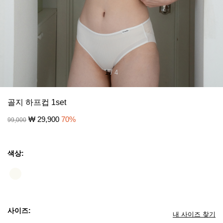
1
/
4
골지 하프컵 1set
₩
29,900
70
%
99,000
색상:
사이즈:
내 사이즈 찾기