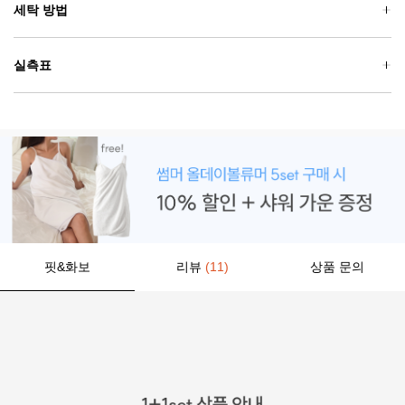
세탁 방법
실측표
핏&화보
리뷰
(11)
상품 문의