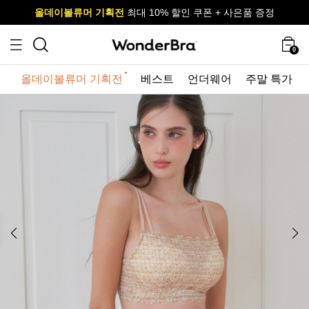
올데이볼류머 기획전
올데이볼류머 기획전
사이즈 무료 교환 서비스
사이즈 무료 교환 서비스
최대 10% 할인 쿠폰 + 사은품 증정
0
올데이볼류머 기획전
베스트
언더웨어
주말 특가