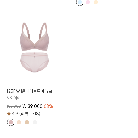
[25FW]올데이볼류머 1set
노와이어
₩
39,000
63
%
105,000
4.9 (리뷰 1,718)