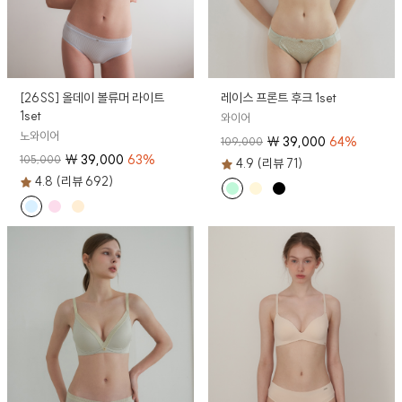
[26SS] 올데이 볼류머 라이트
레이스 프론트 후크 1set
1set
와이어
노와이어
₩
39,000
64
%
109,000
₩
39,000
63
%
105,000
4.9 (리뷰 71)
4.8 (리뷰 692)