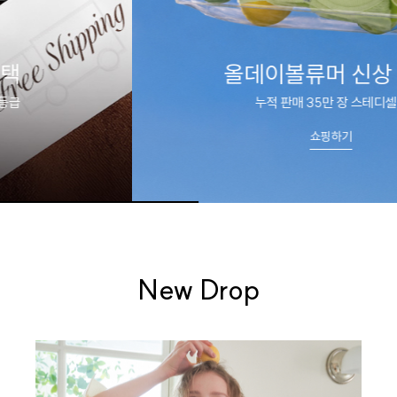
올데이볼류머 신상 출시
누적 판매 35만 장 스테디셀러
쇼핑하기
New Drop