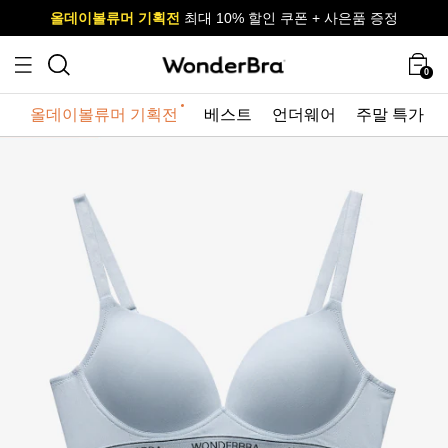
올데이볼류머 기획전
올데이볼류머 기획전
사이즈 무료 교환 서비스
사이즈 무료 교환 서비스
최대 10% 할인 쿠폰 + 사은품 증정
0
올데이볼류머 기획전
베스트
언더웨어
주말 특가