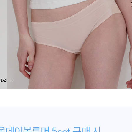
1-2
/ 20