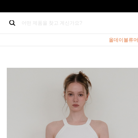
어떤 제품을 찾고 계신가요?
올데이볼류머