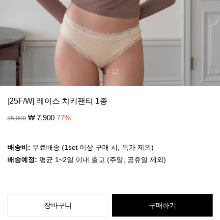
1
/
12
[25F/W] 레이스 치키팬티 1종
₩
7,900
77
%
35,000
배송비:
무료배송 (1set 이상 구매 시, 특가 제외)
배송예정:
평균 1~2일 이내 출고 (주말, 공휴일 제외)
장바구니
구매하기