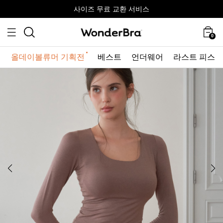
올데이볼류머 기획전
올데이볼류머 기획전
사이즈 무료 교환 서비스
사이즈 무료 교환 서비스
최대 10% 할인 쿠폰 + 사은품 증정
0
올데이볼류머 기획전
베스트
언더웨어
라스트 피스