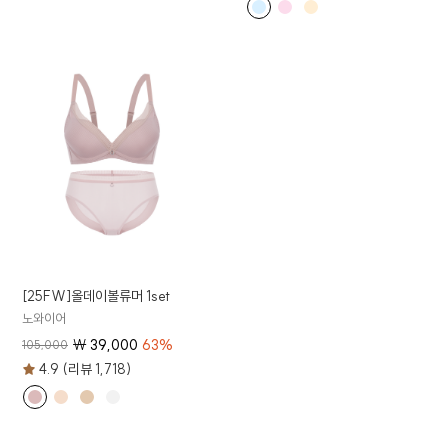
[25FW]올데이볼류머 1set
노와이어
₩
39,000
63
%
105,000
4.9 (리뷰 1,718)