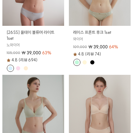
[26SS] 올데이 볼류머 라이트
레이스 프론트 후크 1set
1set
와이어
노와이어
₩
39,000
64
%
109,000
₩
39,000
63
%
105,000
4.8 (리뷰 74)
4.8 (리뷰 694)