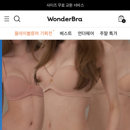
올데이볼류머 기획전
올데이볼류머 기획전
사이즈 무료 교환 서비스
사이즈 무료 교환 서비스
최대 10% 할인 쿠폰 + 사은품 증정
0
올데이볼류머 기획전
베스트
언더웨어
주말 특가