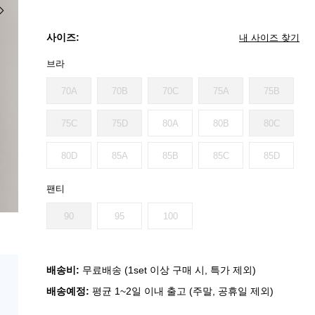
사이즈:
내 사이즈 찾기
브라
70A
70B
70C
75A
75B
75C
75D
80A
80B
80C
80D
85A
85B
85C
85D
팬티
90
95
100
배송비:
무료배송 (1set 이상 구매 시, 특가 제외)
배송예정:
평균 1~2일 이내 출고 (주말, 공휴일 제외)