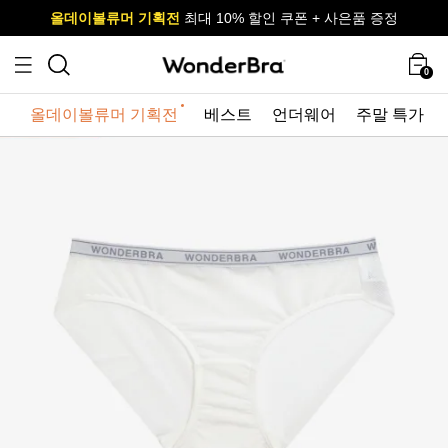
올데이볼류머 기획전
올데이볼류머 기획전
사이즈 무료 교환 서비스
사이즈 무료 교환 서비스
최대 10% 할인 쿠폰 + 사은품 증정
0
올데이볼류머 기획전
베스트
언더웨어
주말 특가