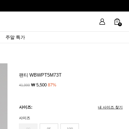
0
주말 특가
팬티 WBWPT5M73T
₩
5,500
87
%
41,000
사이즈:
내 사이즈 찾기
사이즈