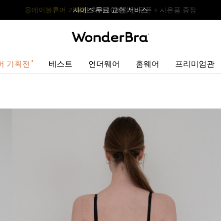
올데이볼류머 기획전
올데이볼류머 기획전
사이즈 무료 교환 서비스
사이즈 무료 교환 서비스
최대 10% 할인 쿠폰 + 사은품 증정
머 기획전
베스트
언더웨어
홈웨어
프리미엄관