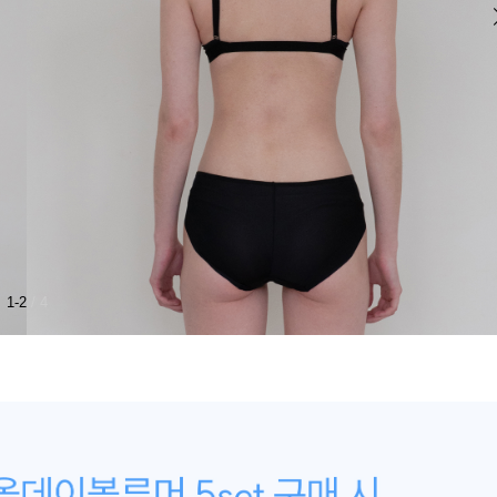
1-2
/ 4