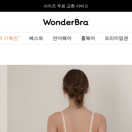
올데이볼류머 기획전
올데이볼류머 기획전
사이즈 무료 교환 서비스
사이즈 무료 교환 서비스
최대 10% 할인 쿠폰 + 사은품 증정
머 기획전
베스트
언더웨어
홈웨어
프리미엄관