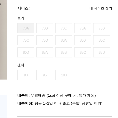
사이즈:
내 사이즈 찾기
브라
70A
70B
70C
75A
75B
75C
75D
80A
80B
80C
80D
85A
85B
85C
85D
팬티
90
95
100
배송비:
무료배송 (1set 이상 구매 시, 특가 제외)
배송예정:
평균 1~2일 이내 출고 (주말, 공휴일 제외)