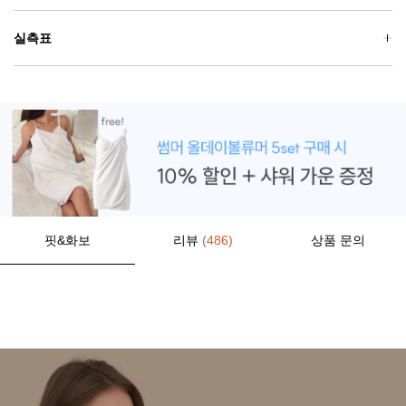
실측표
핏&화보
리뷰
(486)
상품 문의