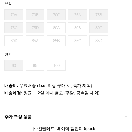
브라
70A
70B
70C
75A
75B
75C
75D
80A
80B
80C
80D
85A
85B
85C
85D
팬티
90
95
100
배송비:
무료배송 (1set 이상 구매 시, 특가 제외)
배송예정:
평균 1~2일 이내 출고 (주말, 공휴일 제외)
추가 구성 상품
[스킨팔레트] 베이직 햄팬티 5pack