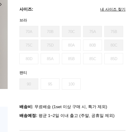
사이즈:
내 사이즈 찾기
브라
70A
70B
70C
75A
75B
75C
75D
80A
80B
80C
80D
85A
85B
85C
85D
팬티
90
95
100
배송비:
무료배송 (1set 이상 구매 시, 특가 제외)
배송예정:
평균 1~2일 이내 출고 (주말, 공휴일 제외)